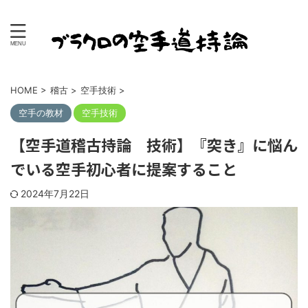
空手道が人生を充実させる 空手道の素晴らしさ
HOME
>
稽古
>
空手技術
>
空手の教材
空手技術
【空手道稽古持論 技術】『突き』に悩ん
でいる空手初心者に提案すること
2024年7月22日